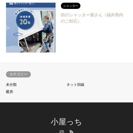
シャッター
街のシャッター屋さん（福井県内
のご対応）
カテゴリー
未分類
ネット回線
暖房
小屋っち
Instagram
RSS